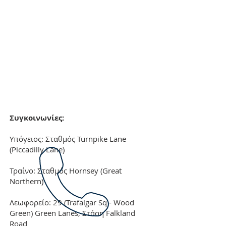
Συγκοινωνίες:
Υπόγειος: Σταθμός Turnpike Lane
(Piccadilly Lane)
Τραίνο: Σταθμός Hornsey (Great
Northern)
Λεωφορείο: 29 (Trafalgar Sq - Wood
Green) Green Lanes, Στάση Falkland
Road