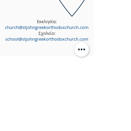
Εκκλησία:
church@stjohngreekorthodoxchurch.com
Σχολείο:
school@stjohngreekorthodoxchurch.com
ΠΕΡΙ ΗΜΩΝ
Ο Ιερός Ναός του Αγίου Ιωάννου του
Βαπτιστού ανήκει πνευματικώς στην
Ελληνορθόδοξη Αρχιεπισκοπή Θυατείρων και
Μ.Βρεταννίας, υπό το Οικουμενικό
Πατριαρχείο.